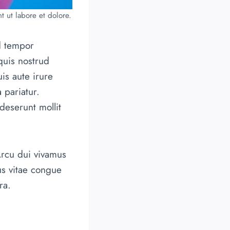
t ut labore et dolore.
d tempor
quis nostrud
is aute irure
 pariatur.
deserunt mollit
Arcu dui vivamus
us vitae congue
ra.