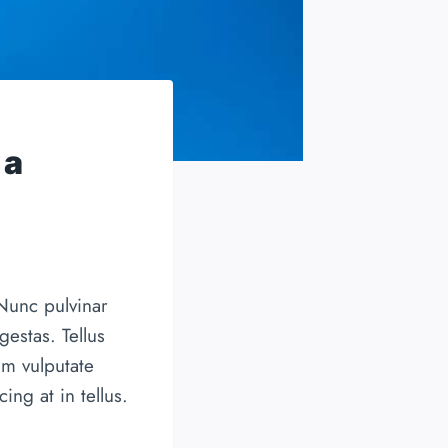
 a
 Nunc pulvinar
estas. Tellus
um vulputate
ng at in tellus.