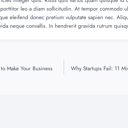
icies integer quis. Risus quis varius quam quisque id 
 porttitor leo a diam sollicitudin. At tempor commodo u
sque eleifend donec pretium vulputate sapien nec. Ali
avida neque convallis. In hendrerit gravida rutrum quisq
to Make Your Business
Why Startups Fail: 11 M