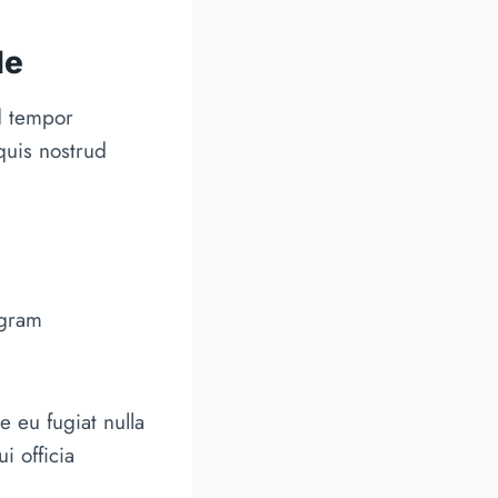
de
d tempor
quis nostrud
agram
e eu fugiat nulla
i officia