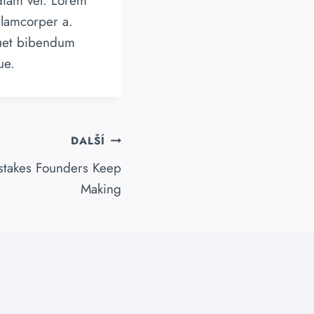
diam vel. Lorem
llamcorper a.
quet bibendum
ue.
DALŠÍ
istakes Founders Keep
Making