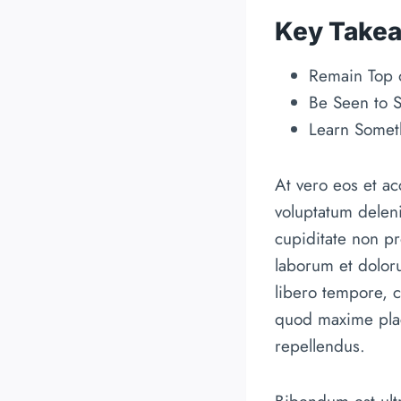
Key Take
Remain Top 
Be Seen to S
Learn Some
At vero eos et a
voluptatum deleni
cupiditate non pro
laborum et doloru
libero tempore, 
quod maxime plac
repellendus.