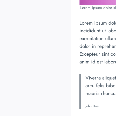
Lorem ipsum dolor sit
Lorem ipsum dolo
incididunt ut la
exercitation ulla
dolor in reprehend
Excepteur sint oc
anim id est labo
Viverra alique
arcu felis bib
mauris rhoncus
John Doe