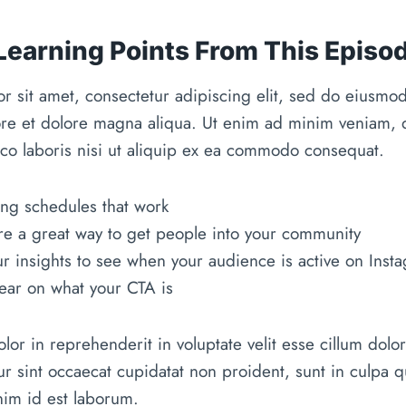
 Learning Points From This Episo
r sit amet, consectetur adipiscing elit, sed do eiusmo
bore et dolore magna aliqua. Ut enim ad minim veniam, 
mco laboris nisi ut aliquip ex ea commodo consequat.
ting schedules that work
e a great way to get people into your community
ur insights to see when your audience is active on Inst
ear on what your CTA is
lor in reprehenderit in voluptate velit esse cillum dolor
ur sint occaecat cupidatat non proident, sunt in culpa qu
nim id est laborum.