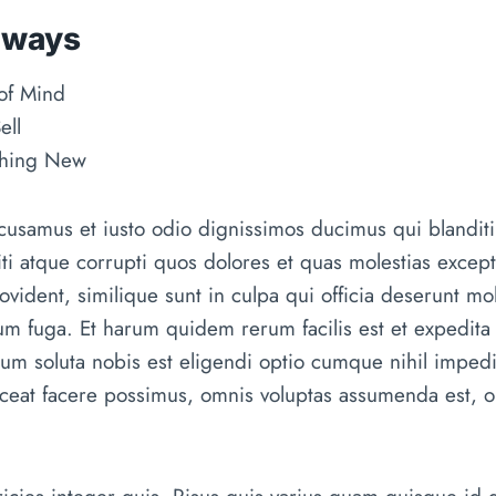
aways
of Mind
ell
thing New
ccusamus et iusto odio dignissimos ducimus qui blandit
ti atque corrupti quos dolores et quas molestias exceptu
vident, similique sunt in culpa qui officia deserunt moll
m fuga. Et harum quidem rerum facilis est et expedita 
cum soluta nobis est eligendi optio cumque nihil imped
eat facere possimus, omnis voluptas assumenda est, o