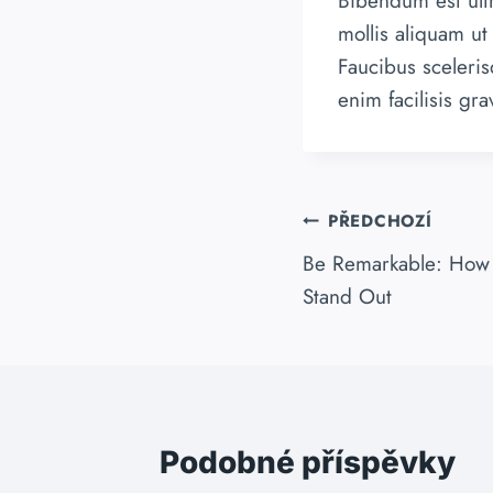
Bibendum est ultr
mollis aliquam ut
Faucibus sceleri
enim facilisis gr
Navigace
PŘEDCHOZÍ
Be Remarkable: How 
pro
Stand Out
příspěvek
Podobné příspěvky