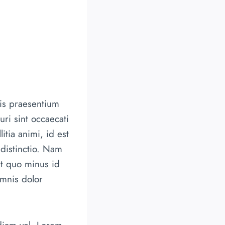
iis praesentium
ri sint occaecati
itia animi, id est
distinctio. Nam
it quo minus id
mnis dolor