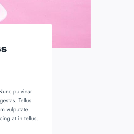
ss
 Nunc pulvinar
estas. Tellus
um vulputate
ng at in tellus.