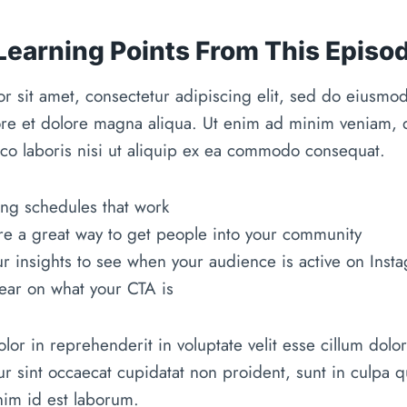
 Learning Points From This Episo
r sit amet, consectetur adipiscing elit, sed do eiusmo
bore et dolore magna aliqua. Ut enim ad minim veniam, 
mco laboris nisi ut aliquip ex ea commodo consequat.
ting schedules that work
e a great way to get people into your community
ur insights to see when your audience is active on Inst
ear on what your CTA is
lor in reprehenderit in voluptate velit esse cillum dolor
ur sint occaecat cupidatat non proident, sunt in culpa qu
nim id est laborum.