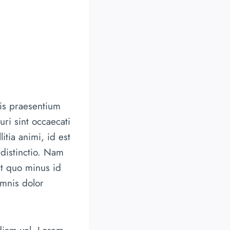
iis praesentium
ri sint occaecati
itia animi, id est
distinctio. Nam
it quo minus id
mnis dolor