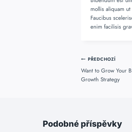
Bibendum est ultr
mollis aliquam ut
Faucibus sceleri
enim facilisis gr
Navigace
PŘEDCHOZÍ
Want to Grow Your B
pro
Growth Strategy
příspěvek
Podobné příspěvky