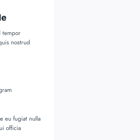
de
d tempor
quis nostrud
agram
e eu fugiat nulla
i officia