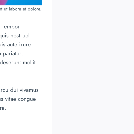
t ut labore et dolore.
d tempor
quis nostrud
is aute irure
 pariatur.
deserunt mollit
Arcu dui vivamus
us vitae congue
ra.