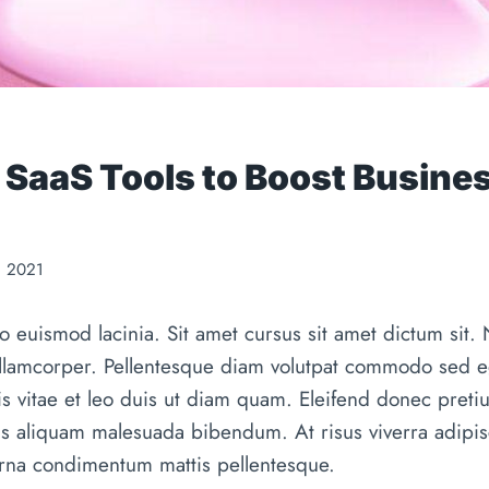
 SaaS Tools to Boost Busine
. 2021
 euismod lacinia. Sit amet cursus sit amet dictum sit.
ullamcorper. Pellentesque diam volutpat commodo sed eg
s vitae et leo duis ut diam quam. Eleifend donec preti
is aliquam malesuada bibendum. At risus viverra adipisci
 urna condimentum mattis pellentesque.