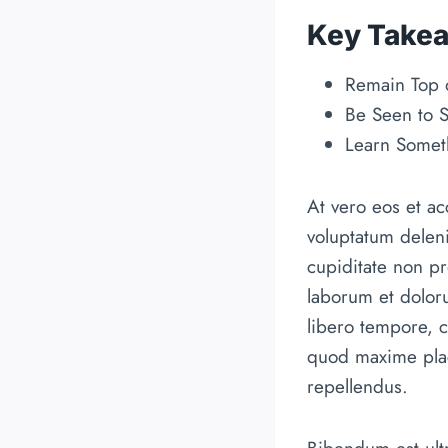
Key Take
Remain Top 
Be Seen to S
Learn Some
At vero eos et a
voluptatum deleni
cupiditate non pro
laborum et doloru
libero tempore, 
quod maxime plac
repellendus.