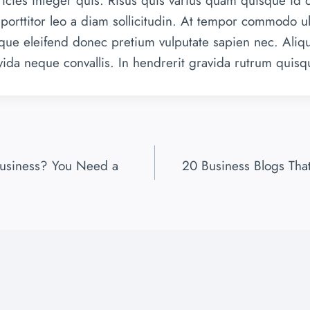
icies integer quis. Risus quis varius quam quisque id 
 porttitor leo a diam sollicitudin. At tempor commodo u
sque eleifend donec pretium vulputate sapien nec. Ali
avida neque convallis. In hendrerit gravida rutrum quisq
usiness? You Need a
20 Business Blogs Tha