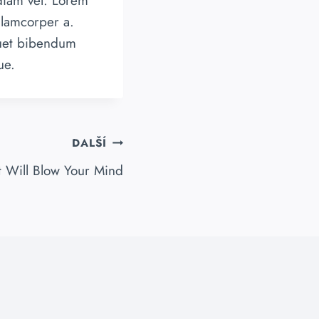
diam vel. Lorem
llamcorper a.
quet bibendum
ue.
DALŠÍ
t Will Blow Your Mind