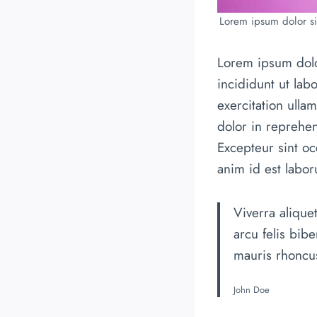
Lorem ipsum dolor sit
Lorem ipsum dolo
incididunt ut la
exercitation ulla
dolor in reprehend
Excepteur sint oc
anim id est labo
Viverra alique
arcu felis bib
mauris rhoncus
John Doe