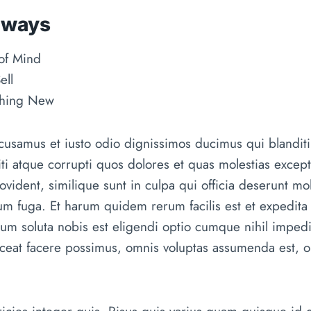
aways
of Mind
ell
thing New
ccusamus et iusto odio dignissimos ducimus qui blandit
ti atque corrupti quos dolores et quas molestias exceptu
vident, similique sunt in culpa qui officia deserunt moll
m fuga. Et harum quidem rerum facilis est et expedita 
cum soluta nobis est eligendi optio cumque nihil imped
eat facere possimus, omnis voluptas assumenda est, o