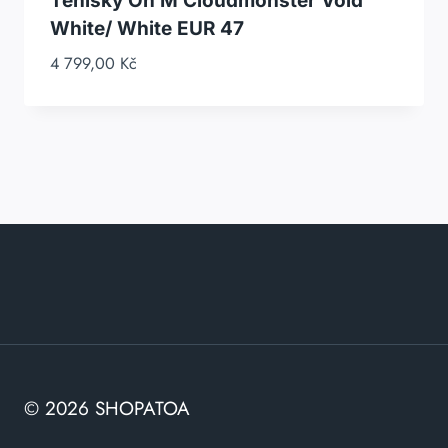
Tenisky On M Cloudmonster Void
White/ White EUR 47
4 799,00
Kč
© 2026 SHOPATOA