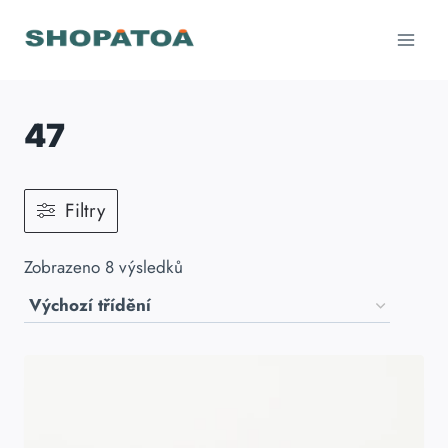
Přeskočit
na
obsah
47
Filtry
Zobrazeno 8 výsledků