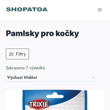
Přeskočit
na
obsah
Pamlsky pro kočky
Filtry
Zobrazeno 7 výsledků