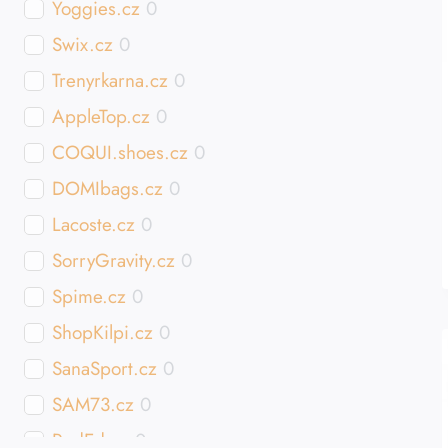
Yoggies.cz
0
Swix.cz
0
Trenyrkarna.cz
0
AppleTop.cz
0
COQUI.shoes.cz
0
DOMIbags.cz
0
Lacoste.cz
0
SorryGravity.cz
0
Spime.cz
0
ShopKilpi.cz
0
SanaSport.cz
0
SAM73.cz
0
RedEd.cz
0