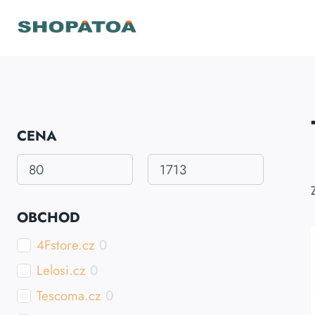
Přeskočit
na
obsah
CENA
OBCHOD
4Fstore.cz
0
Lelosi.cz
0
Tescoma.cz
0