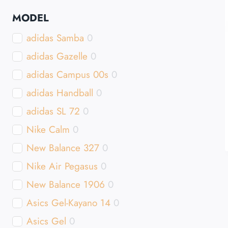
MobileGo.cz
0
MODEL
Procamping.cz
0
adidas Samba
0
PrimaZidle.cz
0
adidas Gazelle
0
PiDiLiDi.cz
0
adidas Campus 00s
0
NaBoso.cz
0
adidas Handball
0
Mobler.cz
0
adidas SL 72
0
Maxi-postele.cz
0
Nike Calm
0
Lovio.cz
0
New Balance 327
0
KrasneVune.cz
0
Nike Air Pegasus
0
JRC.cz
0
New Balance 1906
0
JBL.cz
0
Asics Gel-Kayano 14
0
jabkolevne.cz
0
Asics Gel
0