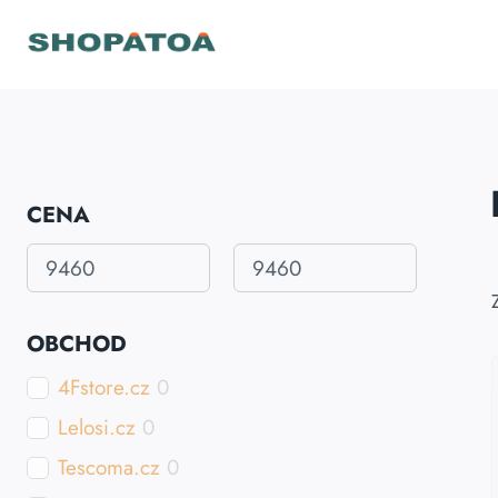
Přeskočit
na
obsah
CENA
OBCHOD
4Fstore.cz
0
Lelosi.cz
0
Tescoma.cz
0