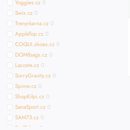
Yoggies.cz
0
Swix.cz
0
Trenyrkarna.cz
0
AppleTop.cz
0
COQUI.shoes.cz
0
DOMIbags.cz
0
Lacoste.cz
0
SorryGravity.cz
0
Spime.cz
0
ShopKilpi.cz
0
SanaSport.cz
0
SAM73.cz
0
RedEd.cz
0