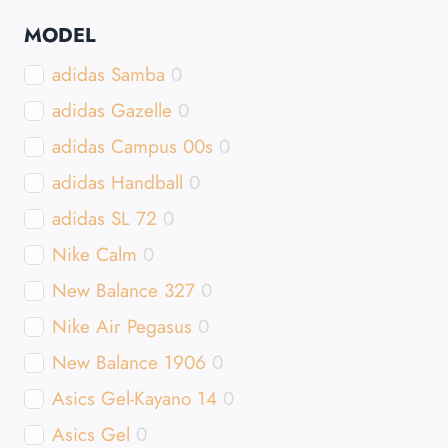
MobileGo.cz
0
MODEL
Procamping.cz
0
adidas Samba
0
PrimaZidle.cz
0
adidas Gazelle
0
PiDiLiDi.cz
0
adidas Campus 00s
0
NaBoso.cz
0
adidas Handball
0
Mobler.cz
0
adidas SL 72
0
Maxi-postele.cz
0
Nike Calm
0
Lovio.cz
0
New Balance 327
0
KrasneVune.cz
0
Nike Air Pegasus
0
JRC.cz
0
New Balance 1906
0
JBL.cz
0
Asics Gel-Kayano 14
0
jabkolevne.cz
0
Asics Gel
0