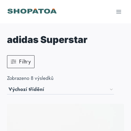
Přeskočit
na
obsah
adidas Superstar
Filtry
Zobrazeno 8 výsledků