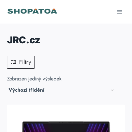
Přeskočit
na
obsah
JRC.cz
Filtry
Zobrazen jediný výsledek