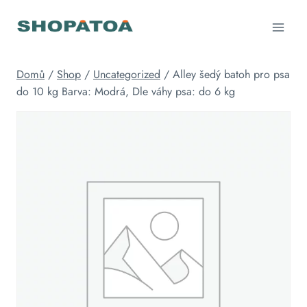
Přeskočit
na
obsah
Domů
/
Shop
/
Uncategorized
/
Alley šedý batoh pro psa
do 10 kg Barva: Modrá, Dle váhy psa: do 6 kg