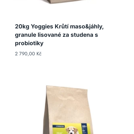
20kg Yoggies Krůtí maso&jáhly,
granule lisované za studena s
probiotiky
2 790,00
Kč