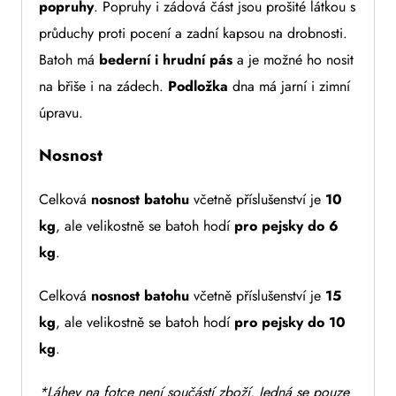
popruhy
.
Popruhy i zádová část jsou prošité látkou s
průduchy proti pocení a zadní kapsou na drobnosti.
Batoh má
bederní i hrudní pás
a je možné ho nosit
na břiše i na zádech.
Podložka
dna má jarní i zimní
úpravu.
Nosnost
Celková
nosnost batohu
včetně příslušenství je
10
kg
, ale velikostně se batoh hodí
pro pejsky do 6
kg
.
Celková
nosnost batohu
včetně příslušenství je
15
kg
, ale velikostně se batoh hodí
pro pejsky do 10
kg
.
*Láhev na fotce není součástí zboží. Jedná se pouze