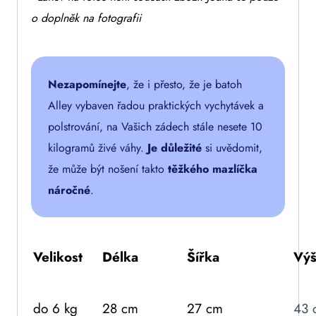
o doplněk na fotografii
Nezapomínejte
, že i přesto, že je batoh
Alley vybaven řadou praktických vychytávek a
polstrování, na Vašich zádech stále nesete 10
kilogramů živé váhy.
Je důležité
si uvědomit,
že může být nošení takto
těžkého mazlíčka
náročné
.
Velikost
Délka
Šířka
Vý
do 6 kg
28 cm
27 cm
43 