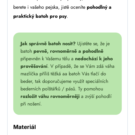
berete i vašeho pejska, jistě oceníte
pohodlný a
praktický batoh pro psy
.
Jak správně batoh nosit?
Ujistěte se, že je
batoh
pevně, rovnoměrně a pohodlně
připevněn k Vašemu tělu a
nedochází k jeho
prověšování
. V případě, že se Vám zdá váha
mazlíčka příliš těžká a
a batoh Vás tlačí do
beder, tak doporučujeme využít speciálních
bederních polštářků / pásů. Ty pomohou
rozložit váhu rovnoměrněji
a zvýší pohodlí
při nošení.
Materiál