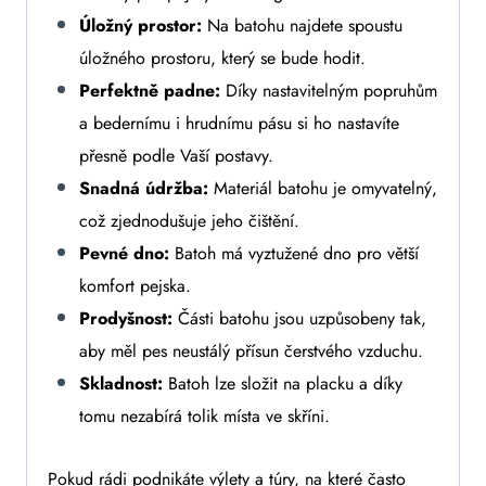
Úložný prostor:
Na batohu najdete spoustu
úložného prostoru, který se bude hodit.
Perfektně padne:
Díky nastavitelným popruhům
a bedernímu i hrudnímu pásu si ho nastavíte
přesně podle Vaší postavy.
Snadná údržba:
Materiál batohu je omyvatelný,
což zjednodušuje jeho čištění.
Pevné dno:
Batoh má vyztužené dno pro větší
komfort pejska.
Prodyšnost:
Části batohu jsou uzpůsobeny tak,
aby měl pes neustálý přísun čerstvého vzduchu.
Skladnost:
Batoh lze složit na placku a díky
tomu nezabírá tolik místa ve skříni.
Pokud rádi podnikáte výlety a túry, na které často