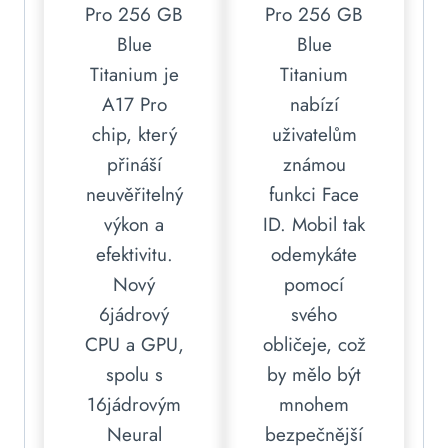
Pro 256 GB
Pro 256 GB
Blue
Blue
Titanium je
Titanium
A17 Pro
nabízí
chip, který
uživatelům
přináší
známou
neuvěřitelný
funkci Face
výkon a
ID. Mobil tak
efektivitu.
odemykáte
Nový
pomocí
6jádrový
svého
CPU a GPU,
obličeje, což
spolu s
by mělo být
16jádrovým
mnohem
Neural
bezpečnější