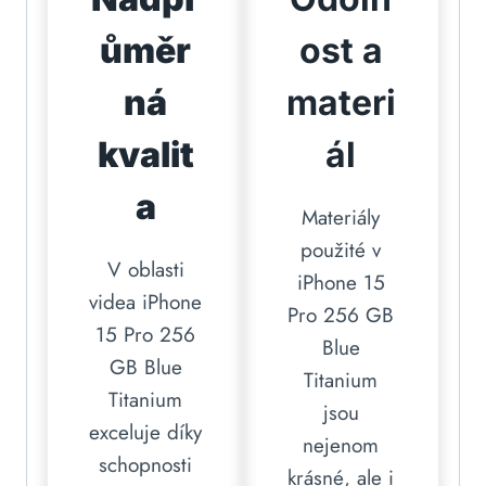
ůměr
ost a
ná
materi
kvalit
ál
a
Materiály
použité v
V oblasti
iPhone 15
videa iPhone
Pro 256 GB
15 Pro 256
Blue
GB Blue
Titanium
Titanium
jsou
exceluje díky
nejenom
schopnosti
krásné, ale i