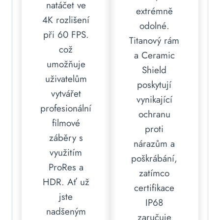
natáčet ve
extrémně
4K rozlišení
odolné.
při 60 FPS.
Titanový rám
což
a Ceramic
umožňuje
Shield
uživatelům
poskytují
vytvářet
vynikající
profesionální
ochranu
filmové
proti
záběry s
nárazům a
využitím
poškrábání,
ProRes a
zatímco
HDR. Ať už
certifikace
jste
IP68
nadšeným
zaručuje