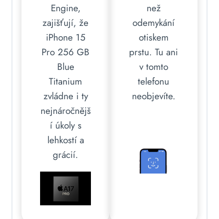
Engine,
než
zajišťují, že
odemykání
iPhone 15
otiskem
Pro 256 GB
prstu. Tu ani
Blue
v tomto
Titanium
telefonu
zvládne i ty
neobjevíte.
nejnáročnějš
í úkoly s
lehkostí a
grácií.