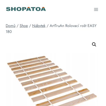
Přeskočit
na
obsah
Domů
/
Shop
/
Nábytek
/
ArtTruAn Rolovací rošt EASY
180