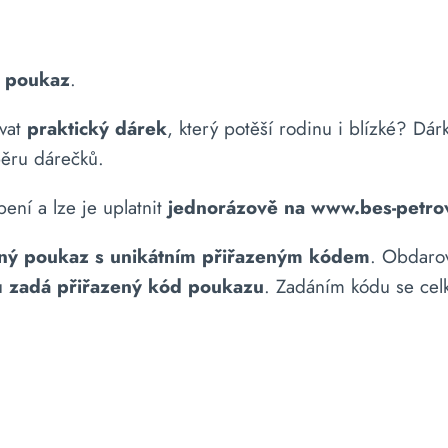
 poukaz
.
vat
praktický dárek
, který potěší rodinu i blízké? D
běru dárečků.
ení a lze je uplatnit
jednorázově na www.bes-petrov
ěný poukaz s unikátním přiřazeným kódem
. Obdarov
su
zadá přiřazený kód poukazu
. Zadáním kódu se celk