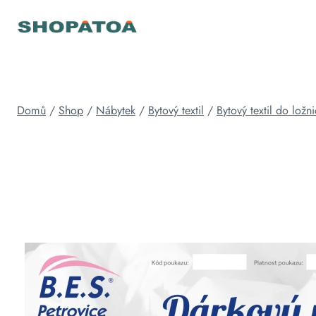
Přeskočit
na
obsah
Domů
/
Shop
/
Nábytek
/
Bytový textil
/
Bytový textil do ložn