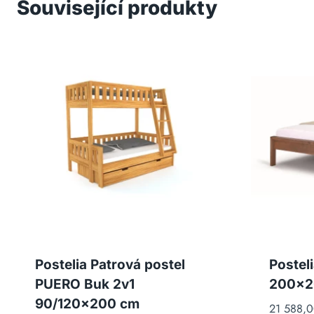
Související produkty
Postelia Patrová postel
Postel
PUERO Buk 2v1
200×2
90/120×200 cm
21 588,