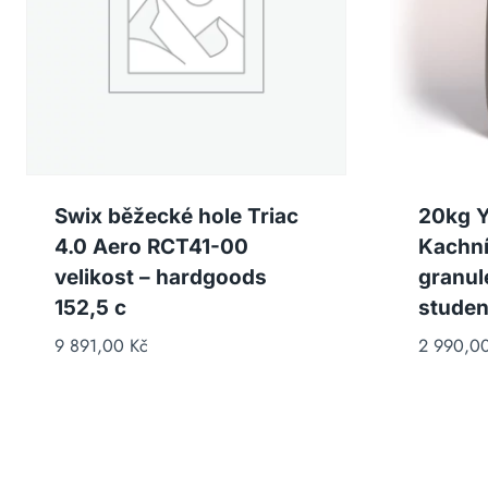
Swix běžecké hole Triac
20kg Y
4.0 Aero RCT41-00
Kachní
velikost – hardgoods
granul
152,5 c
studen
9 891,00
Kč
2 990,0