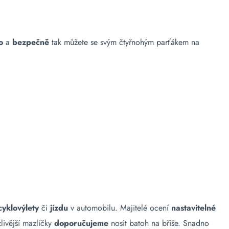
o
a
bezpečně
tak můžete se svým čtyřnohým parťákem na
cyklovýlety
či
jízdu
v automobilu. Majitelé ocení
nastavitelné
ivější mazlíčky
doporučujeme
nosit batoh na břiše. Snadno