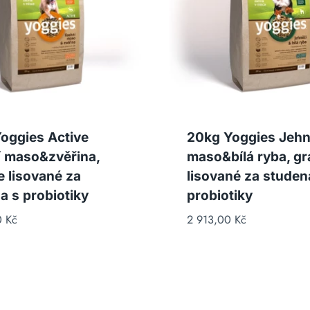
oggies Active
20kg Yoggies Jehn
 maso&zvěřina,
maso&bílá ryba, gr
e lisované za
lisované za studen
a s probiotiky
probiotiky
0
Kč
2 913,00
Kč