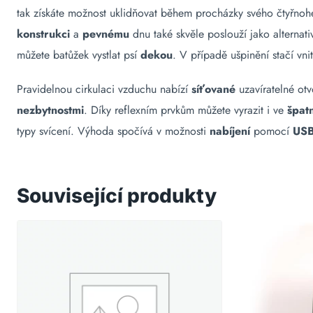
tak získáte možnost uklidňovat během procházky svého čtyřnoh
konstrukci
a
pevnému
dnu také skvěle poslouží jako alternat
můžete batůžek vystlat psí
dekou
. V případě ušpinění stačí vnit
Pravidelnou cirkulaci vzduchu nabízí
síťované
uzavíratelné ot
nezbytnostmi
. Díky reflexním prvkům můžete vyrazit i ve
špat
typy svícení. Výhoda spočívá v možnosti
nabíjení
pomocí
US
Související produkty