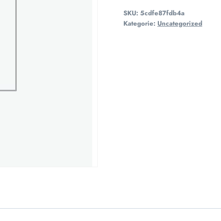
SKU:
5cdfe87fdb4a
Kategorie:
Uncategorized