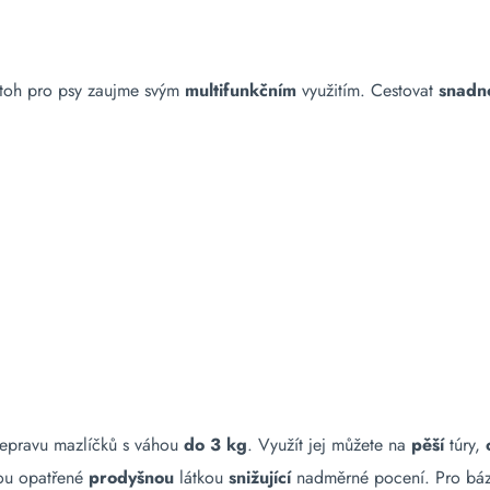
toh pro psy zaujme svým
multifunkčním
využitím. Cestovat
snadn
epravu mazlíčků s váhou
do 3 kg
. Využít jej můžete na
pěší
túry,
sou opatřené
prodyšnou
látkou
snižující
nadměrné pocení. Pro bázl