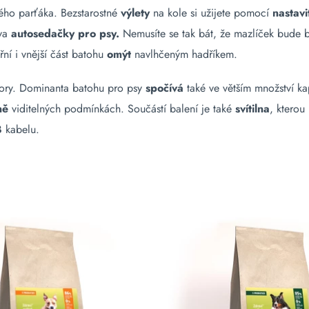
ého parťáka. Bezstarostné
výlety
na kole si užijete pomocí
nastavi
iva
autosedačky pro psy.
Nemusíte se tak bát, že mazlíček bude 
řní i vnější část batohu
omýt
navlhčeným hadříkem.
vory. Dominanta batohu pro psy
spočívá
také ve větším množství kap
ně
viditelných podmínkách. Součástí balení je také
svítilna
, kterou
B
kabelu.