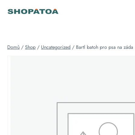
Přeskočit
na
obsah
Domů
/
Shop
/
Uncategorized
/
Bartl batoh pro psa na záda 