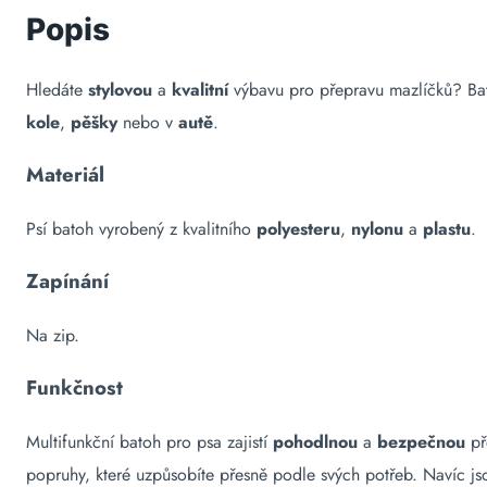
Popis
Hledáte
stylovou
a
kvalitní
výbavu pro přepravu mazlíčků? Ba
kole
,
pěšky
nebo v
autě
.
Materiál
Psí batoh vyrobený z kvalitního
polyesteru
,
nylonu
a
plastu
.
Zapínání
Na zip.
Funkčnost
Multifunkční batoh pro psa zajistí
pohodlnou
a
bezpečnou
př
popruhy, které uzpůsobíte přesně podle svých potřeb. Navíc j