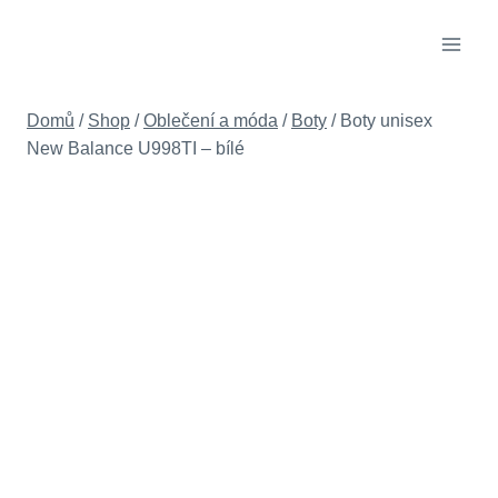
Přeskočit
na
obsah
Domů
/
Shop
/
Oblečení a móda
/
Boty
/
Boty unisex
New Balance U998TI – bílé