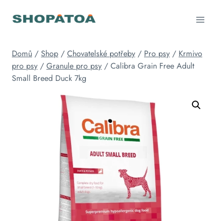
Přeskočit
na
obsah
Domů
/
Shop
/
Chovatelské potřeby
/
Pro psy
/
Krmivo
pro psy
/
Granule pro psy
/
Calibra Grain Free Adult
Small Breed Duck 7kg