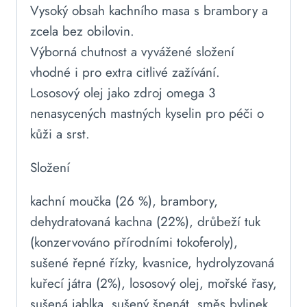
Vysoký obsah kachního masa s brambory a
zcela bez obilovin.
Výborná chutnost a vyvážené složení
vhodné i pro extra citlivé zažívání.
Lososový olej jako zdroj omega 3
nenasycených mastných kyselin pro péči o
kůži a srst.
Složení
kachní moučka (26 %), brambory,
dehydratovaná kachna (22%), drůbeží tuk
(konzervováno přírodními tokoferoly),
sušené řepné řízky, kvasnice, hydrolyzovaná
kuřecí játra (2%), lososový olej, mořské řasy,
sušená jablka, sušený špenát, směs bylinek