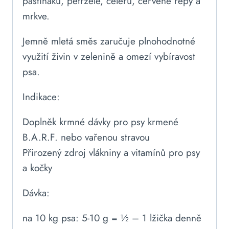
pastináku, petržele, celeru, červené řepy a
mrkve.
Jemně mletá směs zaručuje plnohodnotné
využití živin v zelenině a omezí vybíravost
psa.
Indikace:
Doplněk krmné dávky pro psy krmené
B.A.R.F. nebo vařenou stravou
Přirozený zdroj vlákniny a vitamínů pro psy
a kočky
Dávka:
na 10 kg psa: 5-10 g = ½ – 1 lžička denně