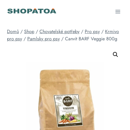
Přeskočit
na
obsah
Domů
/
Shop
/
Chovatelské potřeby
/
Pro psy
/
Krmivo
pro psy
/
Pamlsky pro psy
/
Canvit BARF Veggie 800g