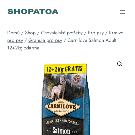
Přeskočit
na
obsah
Domů
/
Shop
/
Chovatelské potřeby
/
Pro psy
/
Krmivo
pro psy
/
Granule pro psy
/
Carnilove Salmon Adult
12+2kg zdarma