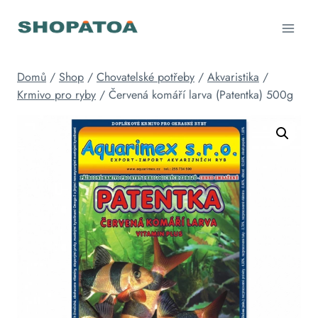
Přeskočit
na
obsah
Domů
/
Shop
/
Chovatelské potřeby
/
Akvaristika
/
Krmivo pro ryby
/
Červená komáří larva (Patentka) 500g