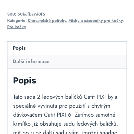
SKU:
50bdfba7d0f6
Kategorie:
Chovatelské potřeby
,
Misky a zásobníky pro kočky
,
Pro kočky
Popis
Další informace
Popis
Tato sada 2 ledových balíčků Catit PIXI byla
speciálně vyvinuta pro použití s chytrým
dávkovačem Catit PIXI 6. Zatímco samotné
krmítko již obsahuje sadu ledových balíčků,
mít po ruce další sadu vám umožní snadno