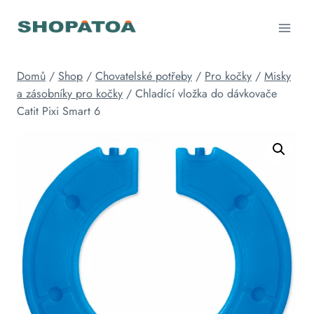
Přeskočit
na
obsah
Domů
/
Shop
/
Chovatelské potřeby
/
Pro kočky
/
Misky
a zásobníky pro kočky
/
Chladící vložka do dávkovače
Catit Pixi Smart 6