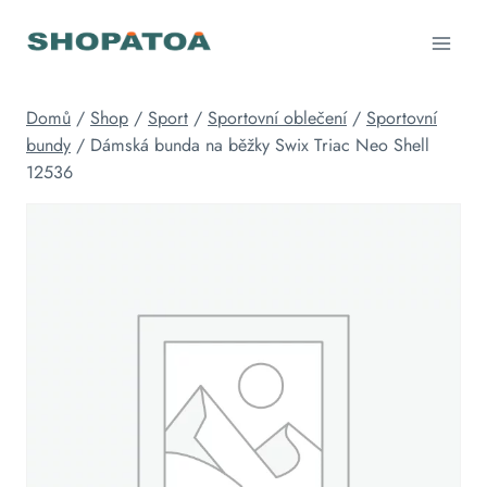
Přeskočit
na
obsah
Domů
/
Shop
/
Sport
/
Sportovní oblečení
/
Sportovní
bundy
/
Dámská bunda na běžky Swix Triac Neo Shell
12536