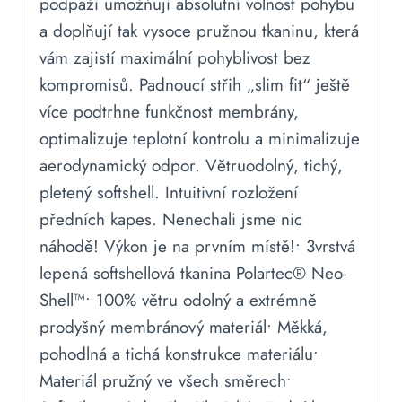
podpaží umožňují absolutní volnost pohybu
a doplňují tak vysoce pružnou tkaninu, která
vám zajistí maximální pohyblivost bez
kompromisů. Padnoucí střih „slim fit“ ještě
více podtrhne funkčnost membrány,
optimalizuje teplotní kontrolu a minimalizuje
aerodynamický odpor. Větruodolný, tichý,
pletený softshell. Intuitivní rozložení
předních kapes. Nenechali jsme nic
náhodě! Výkon je na prvním místě!• 3vrstvá
lepená softshellová tkanina Polartec® Neo-
Shell™• 100% větru odolný a extrémně
prodyšný membránový materiál• Měkká,
pohodlná a tichá konstrukce materiálu•
Materiál pružný ve všech směrech•