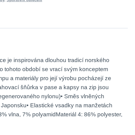
e je inspirována dlouhou tradicí norského
 do tohoto období se vrací svým konceptem
u a materiály pro její výrobu pocházejí ze
ahovací šňůrka v pase a kapsy na zip jsou
 (regenerovaného nylonu)• Směs vlněných
 a Japonsku• Elastické vsadky na manžetách
93% vlna, 7% polyamidMateriál 4: 86% polyester,