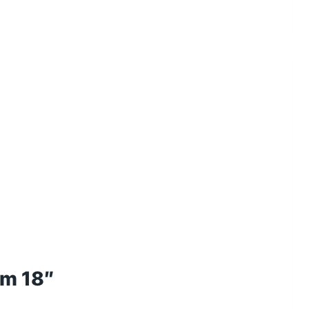
ám 18″