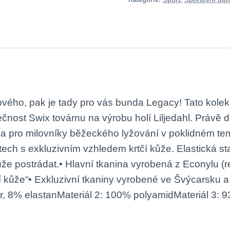
vého, pak je tady pro vás bunda Legacy! Tato kolekc
čnost Swix továrnu na výrobu holí Liljedahl. Právě
a pro milovníky běžeckého lyžování v poklidném temp
ch s exkluzivním vzhledem krtčí kůže. Elastická st
emůže postrádat.• Hlavní tkanina vyrobená z Econylu
čí kůže“• Exkluzivní tkaniny vyrobené ve Švýcarsku
r, 8% elastanMateriál 2: 100% polyamidMateriál 3: 