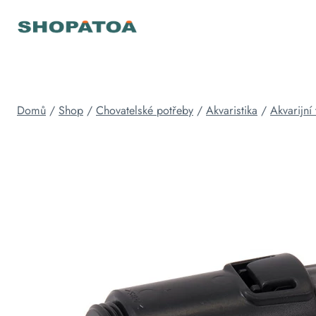
Přeskočit
na
obsah
Domů
/
Shop
/
Chovatelské potřeby
/
Akvaristika
/
Akvarijní