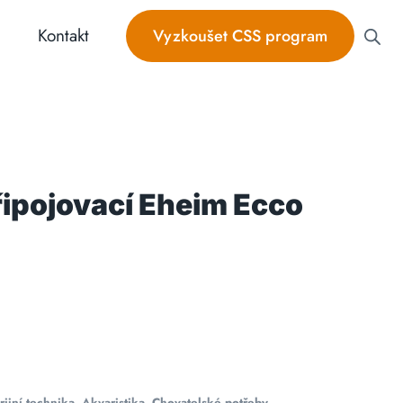
Kontakt
Vyzkoušet CSS program
řipojovací Eheim Ecco
ijní technika
,
Akvaristika
,
Chovatelské potřeby