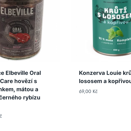
e Elbeville Oral
Konzerva Louie krů
 Care hovězí s
lososem a kopřivo
nkem, mátou a
69,00
Kč
 černého rybízu
č