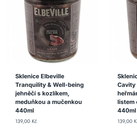
Sklenice Elbeville
Sklenic
Tranquility & Well-being
Cavity
jehněčí s kozlíkem,
heřmá
meduňkou a mučenkou
listem
440ml
440ml
139,00
Kč
139,00
K