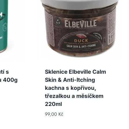
tí s
Sklenice Elbeville Calm
u 400g
Skin & Anti-Itching
kachna s kopřivou,
třezalkou a měsíčkem
220ml
99,00
Kč