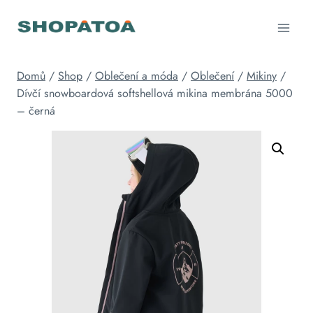
Přeskočit
na
obsah
Domů
/
Shop
/
Oblečení a móda
/
Oblečení
/
Mikiny
/
Dívčí snowboardová softshellová mikina membrána 5000
– černá