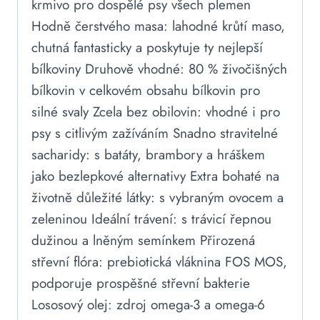
krmivo pro dospělé psy všech plemen
Hodně čerstvého masa: lahodné krůtí maso,
chutná fantasticky a poskytuje ty nejlepší
bílkoviny Druhově vhodné: 80 % živočišných
bílkovin v celkovém obsahu bílkovin pro
silné svaly Zcela bez obilovin: vhodné i pro
psy s citlivým zažíváním Snadno stravitelné
sacharidy: s batáty, brambory a hráškem
jako bezlepkové alternativy Extra bohaté na
životně důležité látky: s vybraným ovocem a
zeleninou Ideální trávení: s trávicí řepnou
dužinou a lněným semínkem Přirozená
střevní flóra: prebiotická vláknina FOS MOS,
podporuje prospěšné střevní bakterie
Lososový olej: zdroj omega-3 a omega-6