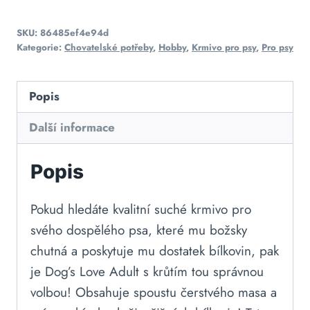
SKU:
86485ef4e94d
Kategorie:
Chovatelské potřeby
,
Hobby
,
Krmivo pro psy
,
Pro psy
Popis
Další informace
Popis
Pokud hledáte kvalitní suché krmivo pro
svého dospělého psa, které mu božsky
chutná a poskytuje mu dostatek bílkovin, pak
je Dog’s Love Adult s krůtím tou správnou
volbou! Obsahuje spoustu čerstvého masa a