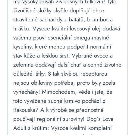
má vysoký obsah živočišných bílkovin! Tyto
živočišné složky skvěle doplňují lehce
stravitelné sacharidy z batátů, brambor a
hrášku. Vysoce kvalitní lososový olej dodává
vašemu psovi esenciální omega mastné
kyseliny, které mohou podpořit normální
stav kůže a lesklou srst. Vybrané ovoce a
zelenina dodávají další chuť a cenné životně
důležité látky. S tak skvělou recepturou
nejsou obiloviny potřeba, proto byly zcela
vynechány! Mimochodem, věděli jste, že
toto vyvážené suché krmivo pochází z
Rakouska? A k výrobě se přednostně
používají regionální suroviny! Dog´s Love
Adult s krůtím: Vysoce kvalitní kompletní