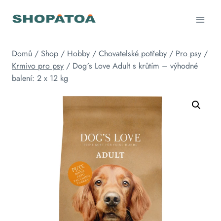
Přeskočit
na
obsah
Domů
/
Shop
/
Hobby
/
Chovatelské potřeby
/
Pro psy
/
Krmivo pro psy
/
Dog´s Love Adult s krůtím – výhodné
balení: 2 x 12 kg