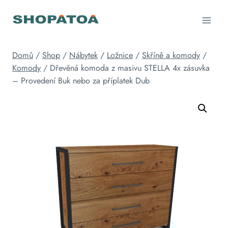
Přeskočit
na
obsah
Domů
/
Shop
/
Nábytek
/
Ložnice
/
Skříně a komody
/
Komody
/
Dřevěná komoda z masivu STELLA 4x zásuvka
– Provedení Buk nebo za příplatek Dub