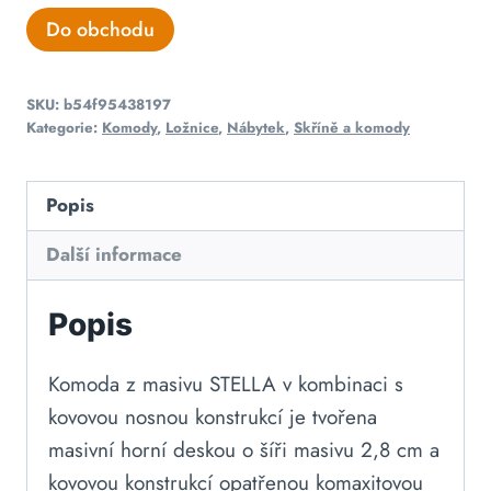
Do obchodu
SKU:
b54f95438197
Kategorie:
Komody
,
Ložnice
,
Nábytek
,
Skříně a komody
Popis
Další informace
Popis
Komoda z masivu STELLA v kombinaci s
kovovou nosnou konstrukcí je tvořena
masivní horní deskou o šíři masivu 2,8 cm a
kovovou konstrukcí opatřenou komaxitovou