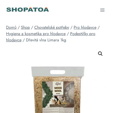
Přeskočit
na
obsah
Domů
/
Shop
/
Chovatelské potřeby
/
Pro hlodavce
/
Hygiena a kosmetika pro hlodavce
/
Podestýlky pro
hlodavce
/
Dřevitá vlna Limara 1kg