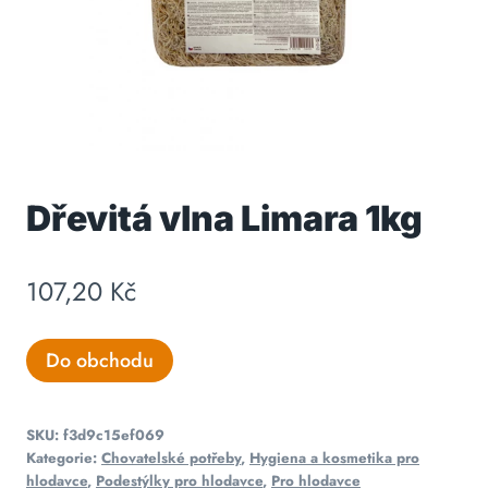
Dřevitá vlna Limara 1kg
107,20
Kč
Do obchodu
SKU:
f3d9c15ef069
Kategorie:
Chovatelské potřeby
,
Hygiena a kosmetika pro
hlodavce
,
Podestýlky pro hlodavce
,
Pro hlodavce