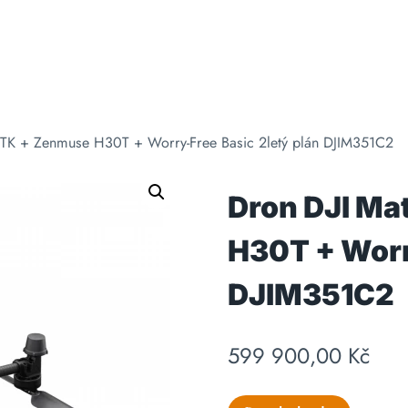
RTK + Zenmuse H30T + Worry-Free Basic 2letý plán DJIM351C2
Dron DJI Ma
H30T + Worr
DJIM351C2
599 900,00
Kč