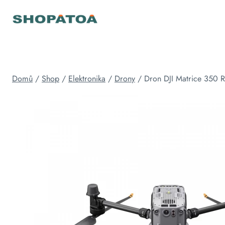
Přeskočit
na
obsah
Domů
/
Shop
/
Elektronika
/
Drony
/
Dron DJI Matrice 350 