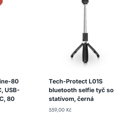
ne-80
Tech-Protect L01S
, USB-
bluetooth selfie tyč so
C, 80
statívom, černá
559,00
Kč