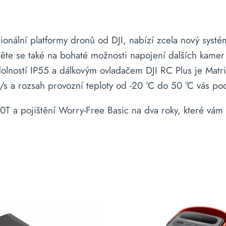
onální platformy dronů od DJI, nabízí zcela nový systém
něte se také na bohaté možnosti napojení dalších kamer
olností IP55 a dálkovým ovladačem DJI RC Plus je Matr
m/s a rozsah provozní teploty od -20 °C do 50 °C vás p
 a pojištění Worry-Free Basic na dva roky, které vám z