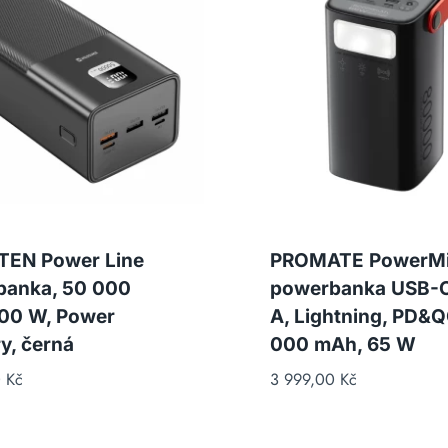
TEN Power Line
PROMATE PowerMi
banka, 50 000
powerbanka USB-C
00 W, Power
A, Lightning, PD&Q
y, černá
000 mAh, 65 W
0
Kč
3 999,00
Kč