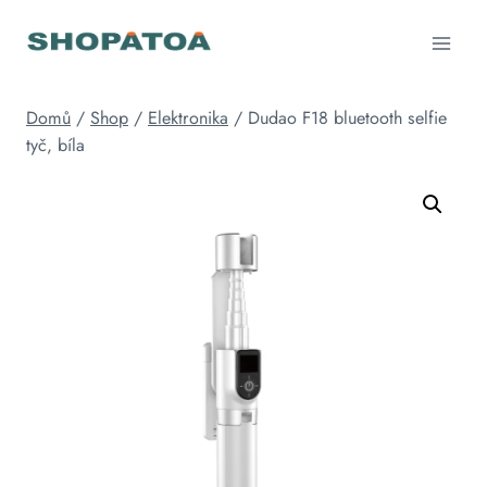
Přeskočit
na
obsah
Domů
/
Shop
/
Elektronika
/
Dudao F18 bluetooth selfie
tyč, bíla