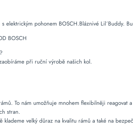
ektrickým pohonem BOSCH.Bláznivé Lil´Buddy. Bude 
 OD BOSCH
ů?
 zaobíráme při ruční výrobě našich kol.
 rámů. To nám umožňuje mnohem flexibilněji reagovat a
ch stran.
ě klademe velký důraz na kvalitu rámů a také na bezpeč