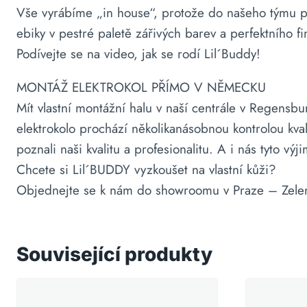
Vše vyrábíme „in house“, protože do našeho týmu p
ebiky v pestré paletě zářivých barev a perfektního fi
Podívejte se na video, jak se rodí Lil´Buddy!
MONTÁŽ ELEKTROKOL PŘÍMO V NĚMECKU
Mít vlastní montážní halu v naší centrále v Regens
elektrokolo prochází několikanásobnou kontrolou kval
poznali naši kvalitu a profesionalitu. A i nás tyto vý
Chcete si Lil´BUDDY vyzkoušet na vlastní kůži?
Objednejte se k nám do showroomu v Praze – Zelený
Související produkty