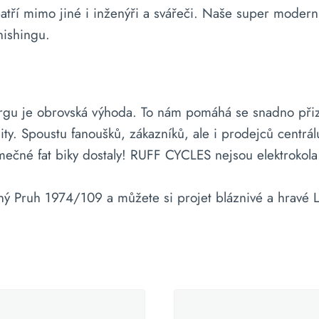
atří mimo jiné i inženýři a svářeči. Naše super moder
nishingu.
burgu je obrovská výhoda. To nám pomáhá se snadno přiz
ity. Spoustu fanoušků, zákazníků, ale i prodejců centrá
jimečné fat biky dostaly! RUFF CYCLES nejsou elektrokola. 
 Pruh 1974/109 a můžete si projet bláznivé a hravé L