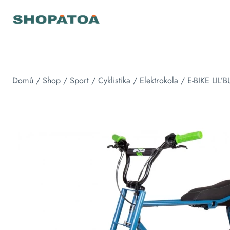
Přeskočit
na
obsah
Domů
/
Shop
/
Sport
/
Cyklistika
/
Elektrokola
/
E-BIKE LIL