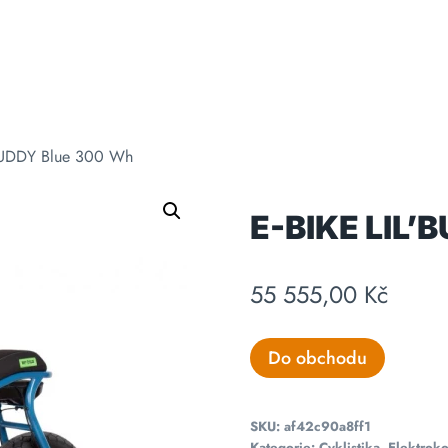
’BUDDY Blue 300 Wh
E-BIKE LIL’
55 555,00
Kč
Do obchodu
SKU:
af42c90a8ff1
Kategorie:
Cyklistika
,
Elektroko