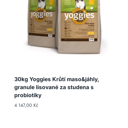
30kg Yoggies Krůtí maso&jáhly,
granule lisované za studena s
probiotiky
4 147,00
Kč