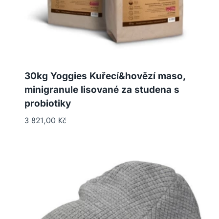
30kg Yoggies Kuřecí&hovězí maso,
minigranule lisované za studena s
probiotiky
3 821,00
Kč