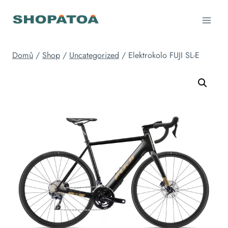
Přeskočit
na
obsah
Domů
/
Shop
/
Uncategorized
/
Elektrokolo FUJI SL-E