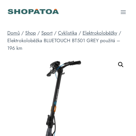
Přeskočit
na
obsah
Domů
/
Shop
/
Sport
/
Cyklistika
/
Elektrokoloběžky
/
Elektrokoloběžka BLUETOUCH BT501 GREY použitá –
196 km