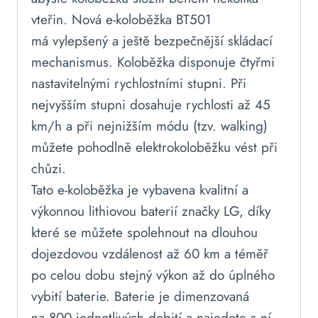
vteřin. Nová e-koloběžka BT501
má vylepšený a ještě bezpečnější skládací
mechanismus. Koloběžka disponuje čtyřmi
nastavitelnými rychlostními stupni. Při
nejvyšším stupni dosahuje rychlosti až 45
km/h a při nejnižším módu (tzv. walking)
můžete pohodlně elektrokoloběžku vést při
chůzi.
Tato e-koloběžka je vybavena kvalitní a
výkonnou lithiovou baterií značky LG, díky
které se můžete spolehnout na dlouhou
dojezdovou vzdálenost až 60 km a téměř
po celou dobu stejný výkon až do úplného
vybití baterie. Baterie je dimenzovaná
na 800 jednotlivých dobití a najedete s ní