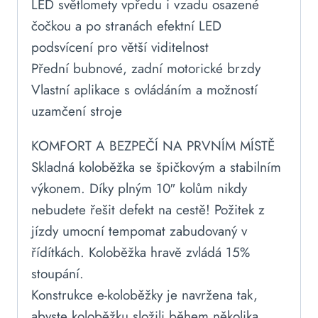
LED světlomety vpředu i vzadu osazené
čočkou a po stranách efektní LED
podsvícení pro větší viditelnost
Přední bubnové, zadní motorické brzdy
Vlastní aplikace s ovládáním a možností
uzamčení stroje
KOMFORT A BEZPEČÍ NA PRVNÍM MÍSTĚ
Skladná koloběžka se špičkovým a stabilním
výkonem. Díky plným 10″ kolům nikdy
nebudete řešit defekt na cestě! Požitek z
jízdy umocní tempomat zabudovaný v
řídítkách. Koloběžka hravě zvládá 15%
stoupání.
Konstrukce e-koloběžky je navržena tak,
abyste koloběžku složili během několika