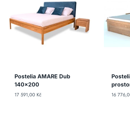
Postelia AMARE Dub
Postel
140×200
prost
17 591,00
Kč
16 776,