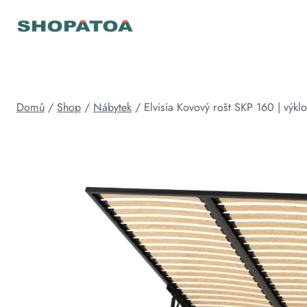
Přeskočit
na
obsah
Domů
/
Shop
/
Nábytek
/
Elvisia Kovový rošt SKP 160 | výkl