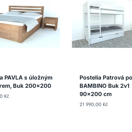
ia PAVLA s úložným
Postelia Patrová po
orem, Buk 200×200
BAMBINO Buk 2v1
90×200 cm
00
Kč
21 990,00
Kč