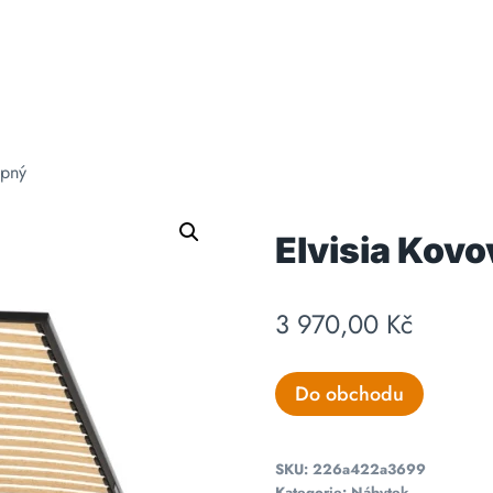
opný
Elvisia Kovo
3 970,00
Kč
Do obchodu
SKU:
226a422a3699
Kategorie:
Nábytek