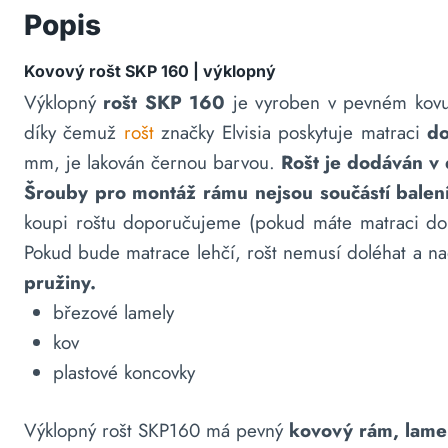
Popis
Kovový rošt SKP 160 | výklopný
Výklopný
rošt SKP 160
je vyroben v pevném kovu
díky čemuž
rošt
značky Elvisia poskytuje matraci
do
mm, je lakován černou barvou.
Rošt je dodáván v
Šrouby pro montáž rámu nejsou součástí balen
koupi roštu doporučujeme (pokud máte matraci 
Pokud bude matrace lehčí, rošt nemusí doléhat a na
pružiny.
březové lamely
kov
plastové koncovky
Výklopný rošt SKP160 má pevný
kovový rám, lame