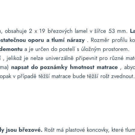
, obsahuje 2 x 19 březových lamel v šířce 53 mm.
L
statečnou oporu a tlumí nárazy
. Rozměr profilu k
demontu
a je určen do postelí s úložným prostorem.
í
, jelikož je nelze univerzálně připevnit pro různé mat
doma)
napsat do poznámky hmotnost matrace
, abyc
opak v případě těžší matrace bude těžší rošt zvednout
ly jsou březové.
Rošt má plastové koncovky, které tlu