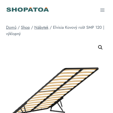
Přeskočit
na
obsah
Domů
/
Shop
/
Nábytek
/
Elvisia Kovový rošt SMP 120 |
výklopný