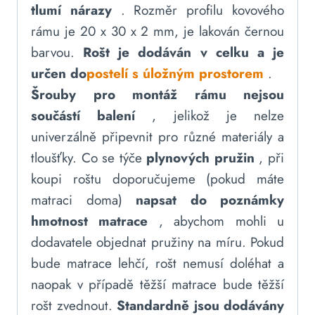
tlumí nárazy
. Rozměr profilu kovového
rámu je 20 x 30 x 2 mm, je lakován černou
barvou.
Rošt je dodáván v celku a je
určen do
postelí s úložným prostorem
.
Šrouby pro montáž rámu nejsou
součástí balení
, jelikož je nelze
univerzálně připevnit pro různé materiály a
tloušťky. Co se týče
plynových pružin
, při
koupi roštu doporučujeme (pokud máte
matraci doma)
napsat do poznámky
hmotnost matrace
, abychom mohli u
dodavatele objednat pružiny na míru. Pokud
bude matrace lehčí, rošt nemusí doléhat a
naopak v případě těžší matrace bude těžší
rošt zvednout.
Standardně jsou dodávány