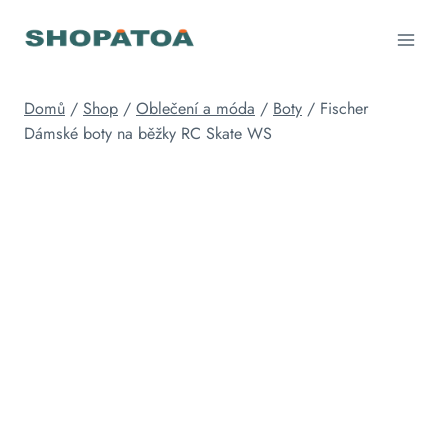
Přeskočit
na
obsah
Domů
/
Shop
/
Oblečení a móda
/
Boty
/
Fischer
Dámské boty na běžky RC Skate WS