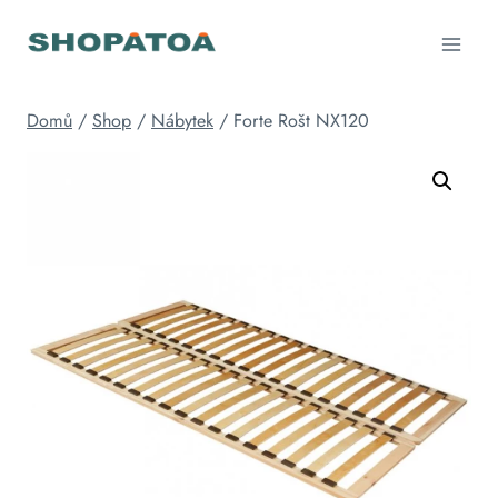
Přeskočit
na
obsah
Domů
/
Shop
/
Nábytek
/
Forte Rošt NX120