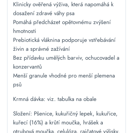
Klinicky ověřená výživa, která napomáhá k
dosažení zdravé váhy psa
Pomáhá předcházet opětovnému zvýšení
hmotnosti
Prebiotická vláknina podporuje vstřebávání
živin a správné zažívání
Bez přídavku umělých barviv, ochucovadel a
konzervantů
Menší granule vhodné pro menší plemena
psů
Krmná dávka: viz. tabulka na obale
Složení: Pšenice, kukuřičný lepek, kukuřice,
kuřecí (16%) a krůtí moučka, hrášek a
otrubová moučka, celulóza, rajčatové výlisky,