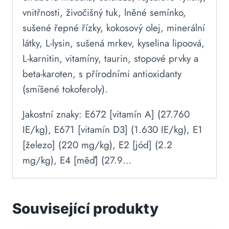
vnitřnosti, živočišný tuk, lněné semínko,
sušené řepné řízky, kokosový olej, minerální
látky, L-lysin, sušená mrkev, kyselina lipoová,
L-karnitin, vitamíny, taurin, stopové prvky a
beta-karoten, s přírodními antioxidanty
(smíšené tokoferoly).
Jakostní znaky: E672 [vitamín A] (27.760
IE/kg), E671 [vitamín D3] (1.630 IE/kg), E1
[železo] (220 mg/kg), E2 [jód] (2.2
mg/kg), E4 [měď] (27.9…
Související produkty