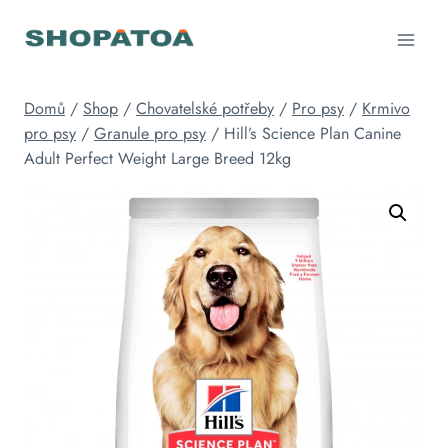
Přeskočit
na
obsah
Domů
/
Shop
/
Chovatelské potřeby
/
Pro psy
/
Krmivo
pro psy
/
Granule pro psy
/
Hill’s Science Plan Canine
Adult Perfect Weight Large Breed 12kg