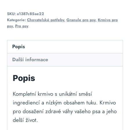
SKU:
a1387c85ae22
Kategorie:
Chovatelské potřeby
,
Granule pro psy
,
Krmivo pro
psy
,
Pro psy
Popis
Další informace
Popis
Kompletní krmivo s unikátní směsí
ingrediencí a nízkým obsahem tuku. Krmivo
pro dosažení zdravé váhy vašeho psa a jeho
delší život.