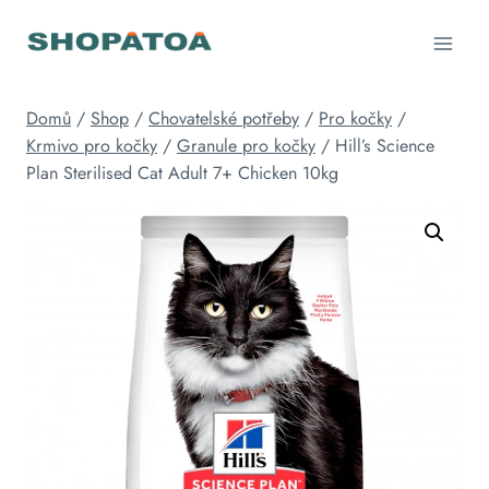
Přeskočit
na
obsah
Domů
/
Shop
/
Chovatelské potřeby
/
Pro kočky
/
Krmivo pro kočky
/
Granule pro kočky
/
Hill’s Science
Plan Sterilised Cat Adult 7+ Chicken 10kg