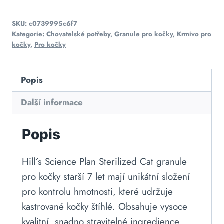
SKU:
c0739995c6f7
Kategorie:
Chovatelské potřeby
,
Granule pro kočky
,
Krmivo pro
kočky
,
Pro kočky
Popis
Další informace
Popis
Hill´s Science Plan Sterilized Cat granule
pro kočky starší 7 let mají unikátní složení
pro kontrolu hmotnosti, které udržuje
kastrované kočky štíhlé. Obsahuje vysoce
kvalitní, snadno stravitelné ingredience.