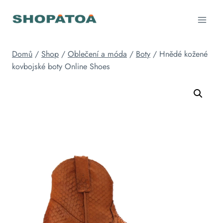
Přeskočit
na
obsah
Domů
/
Shop
/
Oblečení a móda
/
Boty
/
Hnědé kožené
kovbojské boty Online Shoes