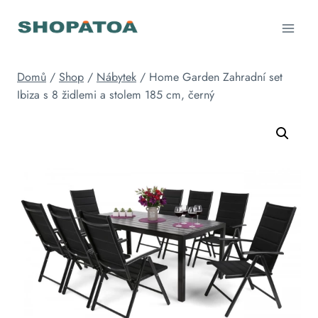
Přeskočit
na
obsah
Domů
/
Shop
/
Nábytek
/
Home Garden Zahradní set
Ibiza s 8 židlemi a stolem 185 cm, černý