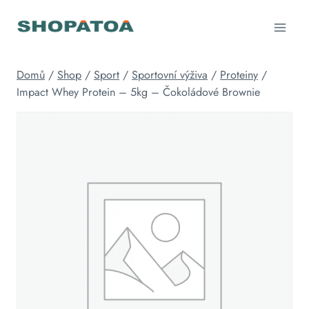
Přeskočit
na
obsah
Domů
/
Shop
/
Sport
/
Sportovní výživa
/
Proteiny
/
Impact Whey Protein – 5kg – Čokoládové Brownie