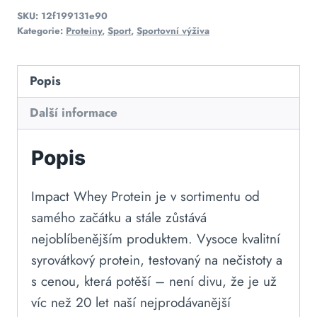
SKU:
12f199131e90
Kategorie:
Proteiny
,
Sport
,
Sportovní výživa
Popis
Další informace
Popis
Impact Whey Protein je v sortimentu od
samého začátku a stále zůstává
nejoblíbenějším produktem. Vysoce kvalitní
syrovátkový protein, testovaný na nečistoty a
s cenou, která potěší – není divu, že je už
víc než 20 let naší nejprodávanější