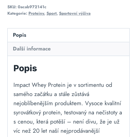
SKU:
0acab972141c
Kategorie:
Proteiny
,
Sport
,
Sportovní výživa
Popis
Další informace
Popis
Impact Whey Protein je v sortimentu od
samého začátku a stále zůstává
nejoblíbenějším produktem. Vysoce kvalitní
syrovátkový protein, testovaný na nečistoty a
s cenou, která potěší – není divu, že je už
víc než 20 let naší nejprodávanější