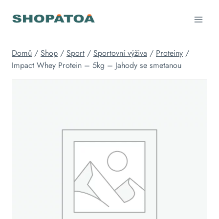
Přeskočit
na
obsah
Domů
/
Shop
/
Sport
/
Sportovní výživa
/
Proteiny
/
Impact Whey Protein – 5kg – Jahody se smetanou