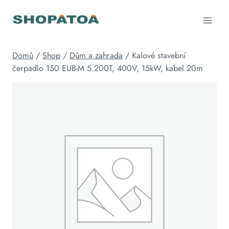
Přeskočit
na
obsah
Domů
/
Shop
/
Dům a zahrada
/
Kalové stavební
čerpadlo 150 EUB-M 5.200T, 400V, 15kW, kabel 20m