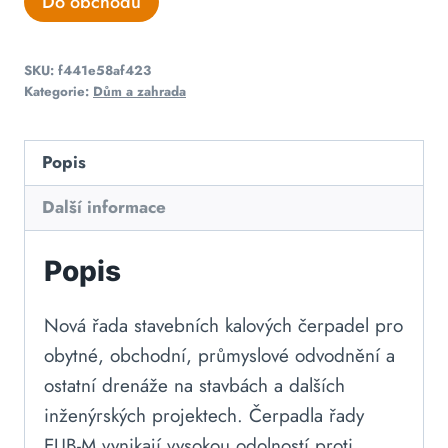
Do obchodu
SKU:
f441e58af423
Kategorie:
Dům a zahrada
Popis
Další informace
Popis
Nová řada stavebních kalových čerpadel pro
obytné, obchodní, průmyslové odvodnění a
ostatní drenáže na stavbách a dalších
inženýrských projektech. Čerpadla řady
EUB-M vynikají vysokou odolností proti