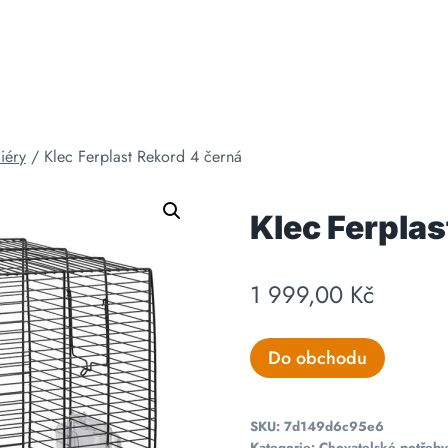
iéry
/
Klec Ferplast Rekord 4 černá
Klec Ferplas
1 999,00
Kč
Do obchodu
SKU:
7d149d6c95e6
Kategorie:
Chovatelské potřeby