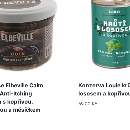
ce Elbeville Calm
Konzerva Louie krů
Anti-Itching
lososem a kopřivo
 s kopřivou,
69,00
Kč
kou a měsíčkem