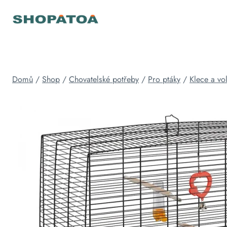
Přeskočit
na
obsah
Domů
/
Shop
/
Chovatelské potřeby
/
Pro ptáky
/
Klece a vol