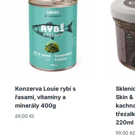
Konzerva Louie rybí s
Skleni
řasami, vitamíny a
Skin & 
minerály 400g
kachna
třezal
69,00
Kč
220ml
99,00
Kč