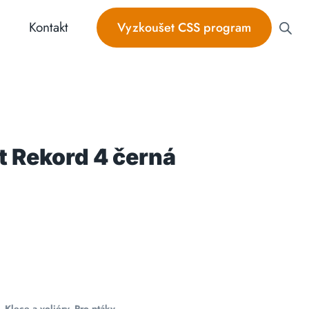
Kontakt
Vyzkoušet CSS program
t Rekord 4 černá
,
Klece a voliéry
,
Pro ptáky