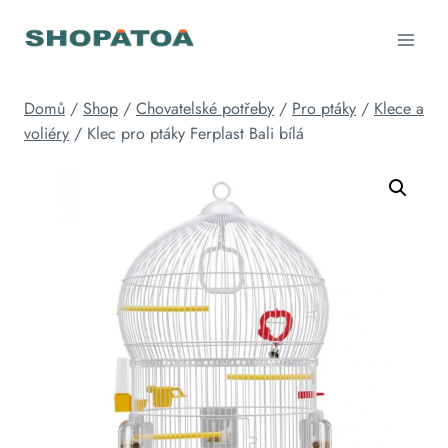
Přeskočit
na
obsah
Domů
/
Shop
/
Chovatelské potřeby
/
Pro ptáky
/
Klece a
voliéry
/
Klec pro ptáky Ferplast Bali bílá