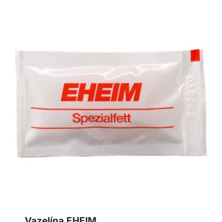
Vazelína EHEIM