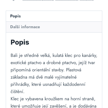
Popis
Další informace
Popis
Bali je středně velká, kulatá klec pro kanárky,
exotické ptactvo a drobné ptactvo, jejíž tvar
připomíná orientální stavby. Plastová
základna má dvě malé vyjímatelné
přihrádky, které usnadňují každodenní
čištění.
Klec je vybavena kroužkem na horní straně,
které umožňuje její zavěšení, a je dodávána