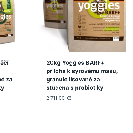
ěčí
20kg Yoggies BARF+
příloha k syrovému masu,
né za
granule lisované za
ky
studena s probiotiky
2 711,00
Kč