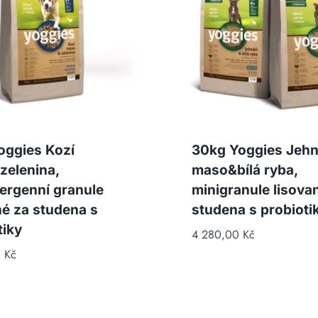
oggies Kozí
30kg Yoggies Jehn
elenina,
maso&bílá ryba,
ergenní granule
minigranule lisova
né za studena s
studena s probioti
tiky
4 280,00
Kč
0
Kč