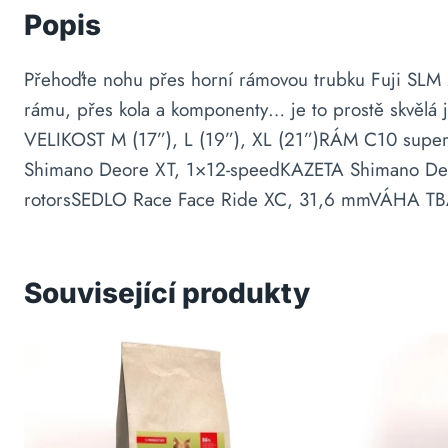
Popis
Přehoďte nohu přes horní rámovou trubku Fuji SLM 29
rámu, přes kola a komponenty… je to prostě skvělá j
VELIKOST M (17”), L (19”), XL (21”)RÁM C10 super
Shimano Deore XT, 1×12-speedKAZETA Shimano De
rotorsSEDLO Race Face Ride XC, 31,6 mmVÁHA T
Související produkty