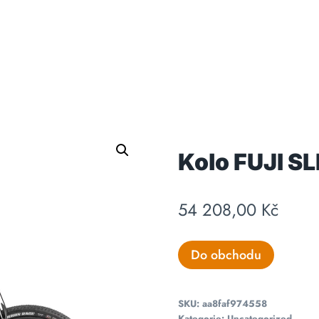
Kolo FUJI SL
54 208,00
Kč
Do obchodu
SKU:
aa8faf974558
Kategorie:
Uncategorized