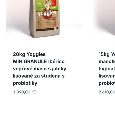
20kg Yoggies
15kg Y
MINIGRANULE Ibérico
maso&z
vepřové maso s jablky
hypoal
lisované za studena s
lisova
probiotiky
probio
3 090,00
Kč
2 610,0