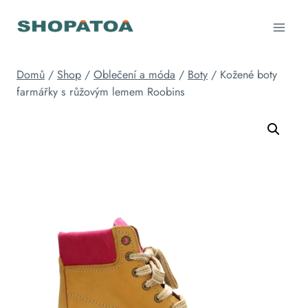
Přeskočit
na
obsah
Domů
/
Shop
/
Oblečení a móda
/
Boty
/
Kožené boty
farmářky s růžovým lemem Roobins