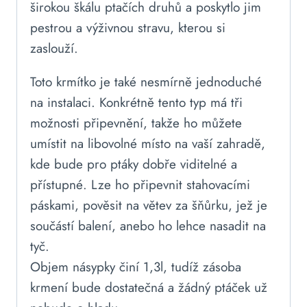
širokou škálu ptačích druhů a poskytlo jim
pestrou a výživnou stravu, kterou si
zaslouží.
Toto krmítko je také nesmírně jednoduché
na instalaci. Konkrétně tento typ má tři
možnosti připevnění, takže ho můžete
umístit na libovolné místo na vaší zahradě,
kde bude pro ptáky dobře viditelné a
přístupné. Lze ho připevnit stahovacími
páskami, pověsit na větev za šňůrku, jež je
součástí balení, anebo ho lehce nasadit na
tyč.
Objem násypky činí 1,3l, tudíž zásoba
krmení bude dostatečná a žádný ptáček už