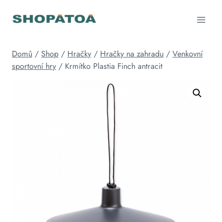
Přeskočit
na
obsah
Domů
/
Shop
/
Hračky
/
Hračky na zahradu
/
Venkovní
sportovní hry
/
Krmítko Plastia Finch antracit