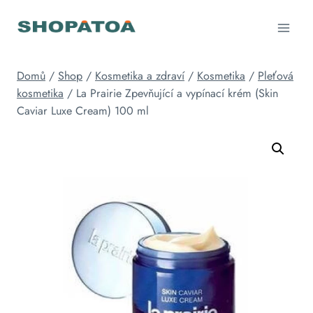
Přeskočit
na
obsah
Domů
/
Shop
/
Kosmetika a zdraví
/
Kosmetika
/
Pleťová
kosmetika
/
La Prairie Zpevňující a vypínací krém (Skin
Caviar Luxe Cream) 100 ml