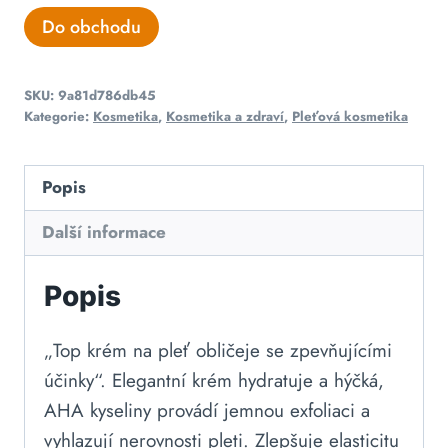
Do obchodu
SKU:
9a81d786db45
Kategorie:
Kosmetika
,
Kosmetika a zdraví
,
Pleťová kosmetika
Popis
Další informace
Popis
„Top krém na pleť obličeje se zpevňujícími
účinky“. Elegantní krém hydratuje a hýčká,
AHA kyseliny provádí jemnou exfoliaci a
vyhlazují nerovnosti pleti. Zlepšuje elasticitu