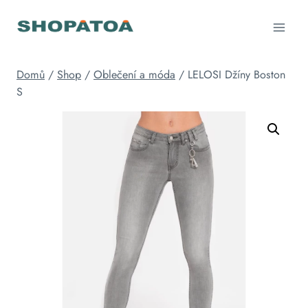
Přeskočit
na
obsah
Domů
/
Shop
/
Oblečení a móda
/
LELOSI Džíny Boston
S