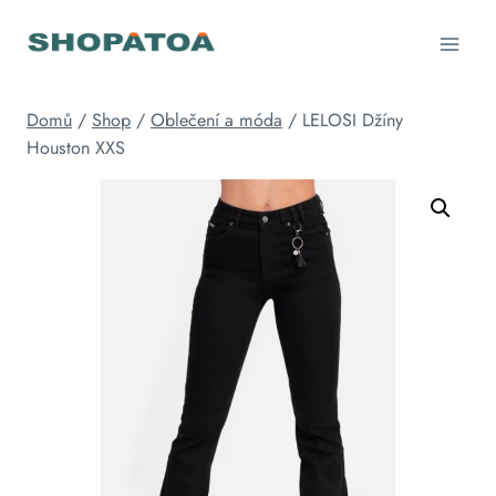
Přeskočit
na
obsah
Domů
/
Shop
/
Oblečení a móda
/
LELOSI Džíny
Houston XXS